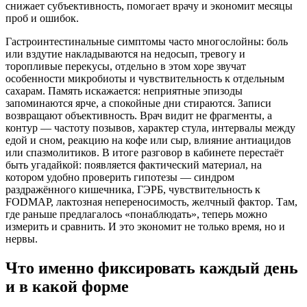
снижает субъективность, помогает врачу и экономит месяцы
проб и ошибок.
Гастроинтестинальные симптомы часто многослойны: боль
или вздутие накладываются на недосып, тревогу и
торопливые перекусы, отдельно в этом хоре звучат
особенности микробиоты и чувствительность к отдельным
сахарам. Память искажается: неприятные эпизоды
запоминаются ярче, а спокойные дни стираются. Записи
возвращают объективность. Врач видит не фрагменты, а
контур — частоту позывов, характер стула, интервалы между
едой и сном, реакцию на кофе или сыр, влияние антиацидов
или спазмолитиков. В итоге разговор в кабинете перестаёт
быть угадайкой: появляется фактический материал, на
котором удобно проверить гипотезы — синдром
раздражённого кишечника, ГЭРБ, чувствительность к
FODMAP, лактозная непереносимость, желчный фактор. Там,
где раньше предлагалось «понаблюдать», теперь можно
измерить и сравнить. И это экономит не только время, но и
нервы.
Что именно фиксировать каждый день
и в какой форме