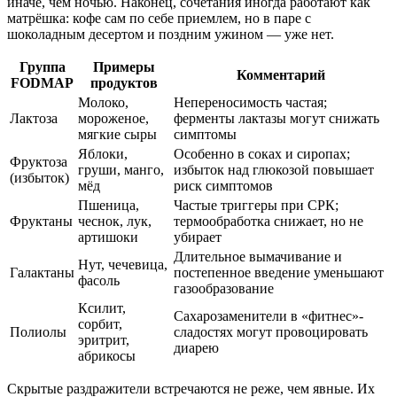
иначе, чем ночью. Наконец, сочетания иногда работают как
матрёшка: кофе сам по себе приемлем, но в паре с
шоколадным десертом и поздним ужином — уже нет.
Группа
Примеры
Комментарий
FODMAP
продуктов
Молоко,
Непереносимость частая;
Лактоза
мороженое,
ферменты лактазы могут снижать
мягкие сыры
симптомы
Яблоки,
Особенно в соках и сиропах;
Фруктоза
груши, манго,
избыток над глюкозой повышает
(избыток)
мёд
риск симптомов
Пшеница,
Частые триггеры при СРК;
Фруктаны
чеснок, лук,
термообработка снижает, но не
артишоки
убирает
Длительное вымачивание и
Нут, чечевица,
Галактаны
постепенное введение уменьшают
фасоль
газообразование
Ксилит,
Сахарозаменители в «фитнес»-
сорбит,
Полиолы
сладостях могут провоцировать
эритрит,
диарею
абрикосы
Скрытые раздражители встречаются не реже, чем явные. Их