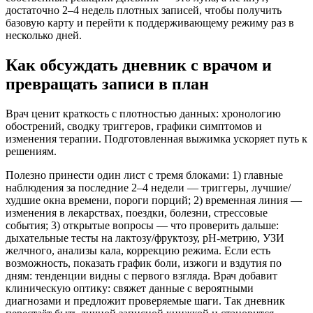
достаточно 2–4 недель плотных записей, чтобы получить
базовую карту и перейти к поддерживающему режиму раз в
несколько дней.
Как обсуждать дневник с врачом и
превращать записи в план
Врач ценит краткость с плотностью данных: хронологию
обострений, сводку триггеров, графики симптомов и
изменения терапии. Подготовленная выжимка ускоряет путь к
решениям.
Полезно принести один лист с тремя блоками: 1) главные
наблюдения за последние 2–4 недели — триггеры, лучшие/
худшие окна времени, пороги порций; 2) временная линия —
изменения в лекарствах, поездки, болезни, стрессовые
события; 3) открытые вопросы — что проверить дальше:
дыхательные тесты на лактозу/фруктозу, pH-метрию, УЗИ
желчного, анализы кала, коррекцию режима. Если есть
возможность, показать график боли, изжоги и вздутия по
дням: тенденции видны с первого взгляда. Врач добавит
клиническую оптику: свяжет данные с вероятными
диагнозами и предложит проверяемые шаги. Так дневник