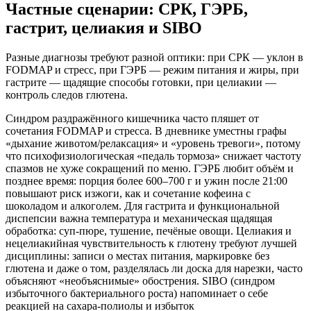
Частные сценарии: СРК, ГЭРБ,
гастрит, целиакия и SIBO
Разные диагнозы требуют разной оптики: при СРК — уклон в
FODMAP и стресс, при ГЭРБ — режим питания и жиры, при
гастрите — щадящие способы готовки, при целиакии —
контроль следов глютена.
Синдром раздражённого кишечника часто пляшет от
сочетания FODMAP и стресса. В дневнике уместны графы
«дыхание животом/релаксация» и «уровень тревоги», потому
что психофизиологическая «педаль тормоза» снижает частоту
спазмов не хуже сокращений по меню. ГЭРБ любит объём и
позднее время: порция более 600–700 г и ужин после 21:00
повышают риск изжоги, как и сочетание кофеина с
шоколадом и алкоголем. Для гастрита и функциональной
диспепсии важна температура и механическая щадящая
обработка: суп-пюре, тушение, печёные овощи. Целиакия и
нецелиакийная чувствительность к глютену требуют лучшей
дисциплины: записи о местах питания, маркировке без
глютена и даже о том, разделялась ли доска для нарезки, часто
объясняют «необъяснимые» обострения. SIBO (синдром
избыточного бактериального роста) напоминает о себе
реакцией на сахара-полиолы и избыток