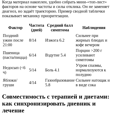
Когда материал накоплен, удобно собрать мини-«топ-лист»
факторов на основе частоты и силы отклика. Он не заменяет
диагноз, но задаёт траекторию. Пример сводной таблички
показывает механику приоритезации.
Частота
Средний балл
Фактор
Наблюдения
(дней)
симптома
Поздний
Сильнее при
ужин после
8/14
Изжога 6.2
жирных блюдах и
21:00
кофе вечером
Порции >200 г
Пшеница
6/14
Вздутие 5.4
усиливают
(паста/пицца)
симптомы
Утром спазмы,
Недосып (<6
5/14
Боль 4.1
нормализуются к
ч)
полудню
Яблоки/
Газообразование
Сильнее натощак и
4/14
груши
5.8
в виде сока
Совместимость с терапией и диетами:
как синхронизировать дневник и
лечение