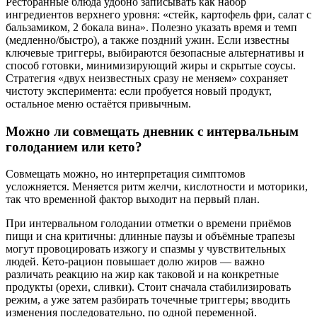
Ресторанные блюда удобно записывать как набор
ингредиентов верхнего уровня: «стейк, картофель фри, салат с
бальзамиком, 2 бокала вина». Полезно указать время и темп
(медленно/быстро), а также поздний ужин. Если известны
ключевые триггеры, выбираются безопасные альтернативы и
способ готовки, минимизирующий жиры и скрытые соусы.
Стратегия «двух неизвестных сразу не меняем» сохраняет
чистоту эксперимента: если пробуется новый продукт,
остальное меню остаётся привычным.
Можно ли совмещать дневник с интервальным
голоданием или кето?
Совмещать можно, но интерпретация симптомов
усложняется. Меняется ритм желчи, кислотности и моторики,
так что временной фактор выходит на первый план.
При интервальном голодании отметки о времени приёмов
пищи и сна критичны: длинные паузы и объёмные трапезы
могут провоцировать изжогу и спазмы у чувствительных
людей. Кето-рацион повышает долю жиров — важно
различать реакцию на жир как таковой и на конкретные
продукты (орехи, сливки). Стоит сначала стабилизировать
режим, а уже затем разбирать точечные триггеры; вводить
изменения последовательно, по одной переменной.