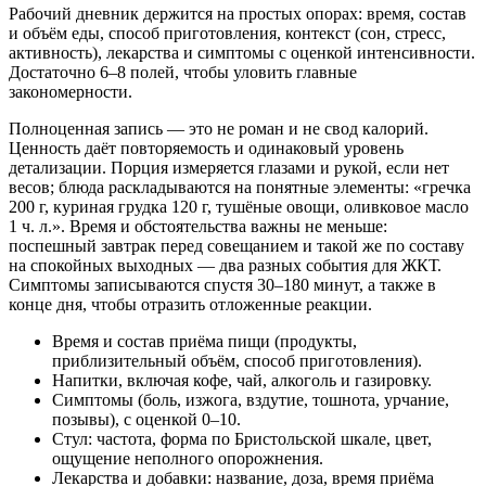
Рабочий дневник держится на простых опорах: время, состав
и объём еды, способ приготовления, контекст (сон, стресс,
активность), лекарства и симптомы с оценкой интенсивности.
Достаточно 6–8 полей, чтобы уловить главные
закономерности.
Полноценная запись — это не роман и не свод калорий.
Ценность даёт повторяемость и одинаковый уровень
детализации. Порция измеряется глазами и рукой, если нет
весов; блюда раскладываются на понятные элементы: «гречка
200 г, куриная грудка 120 г, тушёные овощи, оливковое масло
1 ч. л.». Время и обстоятельства важны не меньше:
поспешный завтрак перед совещанием и такой же по составу
на спокойных выходных — два разных события для ЖКТ.
Симптомы записываются спустя 30–180 минут, а также в
конце дня, чтобы отразить отложенные реакции.
Время и состав приёма пищи (продукты,
приблизительный объём, способ приготовления).
Напитки, включая кофе, чай, алкоголь и газировку.
Симптомы (боль, изжога, вздутие, тошнота, урчание,
позывы), с оценкой 0–10.
Стул: частота, форма по Бристольской шкале, цвет,
ощущение неполного опорожнения.
Лекарства и добавки: название, доза, время приёма