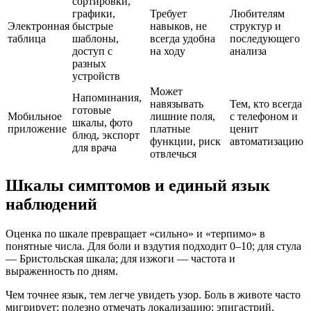
сортировки,
графики,
Требует
Любителям
Электронная
быстрые
навыков, не
структур и
таблица
шаблоны,
всегда удобна
последующего
доступ с
на ходу
анализа
разных
устройств
Может
Напоминания,
навязывать
Тем, кто всегда
готовые
Мобильное
лишние поля,
с телефоном и
шкалы, фото
приложение
платные
ценит
блюд, экспорт
функции, риск
автоматизацию
для врача
отвлечься
Шкалы симптомов и единый язык
наблюдений
Оценка по шкале превращает «сильно» и «терпимо» в
понятные числа. Для боли и вздутия подходит 0–10; для стула
— Бристольская шкала; для изжоги — частота и
выраженность по дням.
Чем точнее язык, тем легче увидеть узор. Боль в животе часто
мигрирует; полезно отмечать локализацию: эпигастрий,