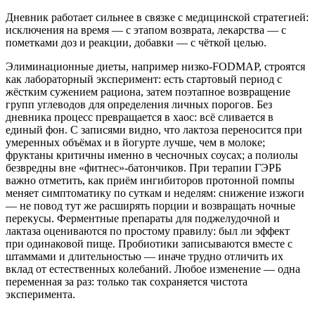
Дневник работает сильнее в связке с медицинской стратегией:
исключения на время — с этапом возврата, лекарства — с
пометками доз и реакции, добавки — с чёткой целью.
Элиминационные диеты, например низко-FODMAP, строятся
как лабораторный эксперимент: есть стартовый период с
жёстким сужением рациона, затем поэтапное возвращение
групп углеводов для определения личных порогов. Без
дневника процесс превращается в хаос: всё сливается в
единый фон. С записями видно, что лактоза переносится при
умеренных объёмах и в йогурте лучше, чем в молоке;
фруктаны критичны именно в чесночных соусах; а полиолы
безвредны вне «фитнес»-батончиков. При терапии ГЭРБ
важно отметить, как приём ингибиторов протонной помпы
меняет симптоматику по суткам и неделям: снижение изжоги
— не повод тут же расширять порции и возвращать ночные
перекусы. Ферментные препараты для поджелудочной и
лактаза оцениваются по простому правилу: был ли эффект
при одинаковой пище. Пробиотики записываются вместе с
штаммами и длительностью — иначе трудно отличить их
вклад от естественных колебаний. Любое изменение — одна
переменная за раз: только так сохраняется чистота
эксперимента.