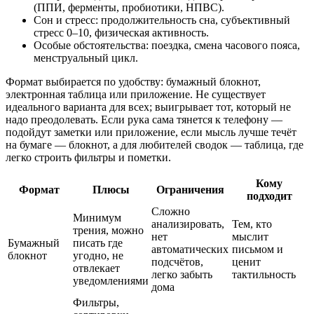
(ППИ, ферменты, пробиотики, НПВС).
Сон и стресс: продолжительность сна, субъективный
стресс 0–10, физическая активность.
Особые обстоятельства: поездка, смена часового пояса,
менструальный цикл.
Формат выбирается по удобству: бумажный блокнот,
электронная таблица или приложение. Не существует
идеального варианта для всех; выигрывает тот, который не
надо преодолевать. Если рука сама тянется к телефону —
подойдут заметки или приложение, если мысль лучше течёт
на бумаге — блокнот, а для любителей сводок — таблица, где
легко строить фильтры и пометки.
Кому
Формат
Плюсы
Ограничения
подходит
Сложно
Минимум
анализировать,
Тем, кто
трения, можно
нет
мыслит
Бумажный
писать где
автоматических
письмом и
блокнот
угодно, не
подсчётов,
ценит
отвлекает
легко забыть
тактильность
уведомлениями
дома
Фильтры,