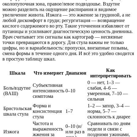
околопупочная зона, правое/левое подвздошье. Вздутие
можно разделить на ощущение распирания и видимое
увеличение живота. Изжога — это жжение за грудиной, а не
любой дискомфорт в груди; регургитация — возвращение
кислого содержимого во рту. Такие уточнения избавляют от
путаницы и усиливают диагностическую ценность дневника.
Врач считывает эти сигналы как картограф — несвязные
точки превращаются в дорогу. Для стула важны не только
цифры, но и вариабельность: пропуски, внезапные позывы,
смена формы в течение одного дня. И всё это удобно сводится
в простую таблицу шкал.
Как
Шкала
Что измеряет
Диапазон
интерпретировать
0 — нет, 1–3 —
Субъективная
Боль/вздутие
слабая, 4–6 —
интенсивность
0–10
(ВАШ)
умеренная, 7–10 —
симптома
сильная
Форма и
1–2 — запор, 3–4 —
Бристольская
консистенция
1–7
норма, 5–7 —
шкала стула
стула
склонность к диарее
Частота и
Сравнивать по дням
0–10 (и/
выраженность
недели и связи с
Изжога
или раз в
жжения за
поздними ужинами,