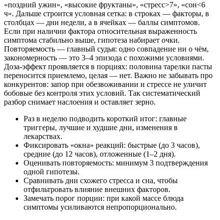
«поздний ужин», «высокие фруктаны», «стресс>7», «сон<6
ч». Дальше строится условная сетка: в строках — факторы, в
столбцах — дни недели, а в ячейках — баллы симптомов.
Если при наличии фактора относительная выраженность
симптома стабильно выше, гипотеза набирает очки.
Повторяемость — главный судья: одно совпадение ни о чём,
закономерность — это 3–4 эпизода с похожими условиями.
Доза-эффект проявляется в порциях: половина тарелки пасты
переносится приемлемо, целая — нет. Важно не забывать про
конкурентов: запор при обезвоживании и стрессе не уличит
бобовые без контроля этих условий. Так систематический
разбор снимает наслоения и оставляет зерно.
Раз в неделю подводить короткий итог: главные
триггеры, лучшие и худшие дни, изменения в
лекарствах.
Фиксировать «окна» реакций: быстрые (до 3 часов),
средние (до 12 часов), отложенные (1–2 дня).
Оценивать повторяемость: минимум 3 подтверждения
одной гипотезы.
Сравнивать дни схожего стресса и сна, чтобы
отфильтровать влияние внешних факторов.
Замечать порог порции: при какой массе блюда
симптомы усиливаются непропорционально.