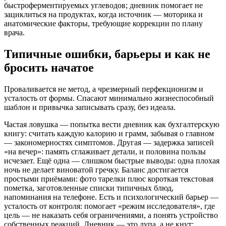
быстроферментируемых углеводов; дневник помогает не
зациклиться на продуктах, когда источник — моторика и
анатомические факторы, требующие коррекции по плану
врача.
Типичные ошибки, барьеры и как не
бросить начатое
Проваливается не метод, а чрезмерный перфекционизм и
усталость от формы. Спасают минимально жизнеспособный
шаблон и привычка записывать сразу, без идеала.
Частая ловушка — попытка вести дневник как бухгалтерскую
книгу: считать каждую калорию и грамм, забывая о главном
— закономерностях симптомов. Другая — задержка записей
«на вечер»: память сглаживает детали, и половина пользы
исчезает. Ещё одна — слишком быстрые выводы: одна плохая
ночь не делает виноватой гречку. Баланс достигается
простыми приёмами: фото тарелки плюс короткая текстовая
пометка, заготовленные списки типичных блюд,
напоминания на телефоне. Есть и психологический барьер —
усталость от контроля: помогает «режим исследователя», где
цель — не наказать себя ограничениями, а понять устройство
собственных реакций. Дневник — это лупа, а не кнут;