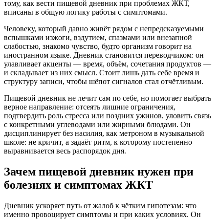
тому, как вести пищевой дневник при проблемах ЖКТ,
вписаны в общую логику работы с симптомами.
Человеку, который давно живёт рядом с непредсказуемыми
вспышками изжоги, вздутием, спазмами или внезапной
слабостью, знакомо чувство, будто организм говорит на
иностранном языке. Дневник становится переводчиком: он
улавливает акценты — время, объём, сочетания продуктов —
и складывает из них смысл. Стоит лишь дать себе время и
структуру записи, чтобы шёпот сигналов стал отчётливым.
Пищевой дневник не лечит сам по себе, но помогает выбрать
верное направление: отсеять лишние ограничения,
подтвердить роль стресса или поздних ужинов, уловить связь
с конкретными углеводами или жирными блюдами. Он
дисциплинирует без насилия, как метроном в музыкальной
школе: не кричит, а задаёт ритм, к которому постепенно
выравнивается весь распорядок дня.
Зачем пищевой дневник нужен при
болезнях и симптомах ЖКТ
Дневник ускоряет путь от жалоб к чётким гипотезам: что
именно провоцирует симптомы и при каких условиях. Он