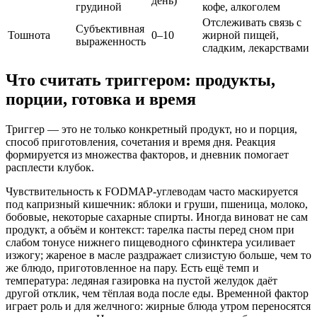
день)
грудиной
кофе, алкоголем
Отслеживать связь с
Субъективная
Тошнота
0–10
жирной пищей,
выраженность
сладким, лекарствами
Что считать триггером: продукты,
порции, готовка и время
Триггер — это не только конкретный продукт, но и порция,
способ приготовления, сочетания и время дня. Реакция
формируется из множества факторов, и дневник помогает
расплести клубок.
Чувствительность к FODMAP-углеводам часто маскируется
под капризный кишечник: яблоки и груши, пшеница, молоко,
бобовые, некоторые сахарные спирты. Иногда виноват не сам
продукт, а объём и контекст: тарелка пасты перед сном при
слабом тонусе нижнего пищеводного сфинктера усиливает
изжогу; жареное в масле раздражает слизистую больше, чем то
же блюдо, приготовленное на пару. Есть ещё темп и
температура: ледяная газировка на пустой желудок даёт
другой отклик, чем тёплая вода после еды. Временной фактор
играет роль и для желчного: жирные блюда утром переносятся